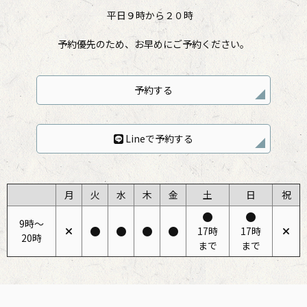
平日９時から２０時
予約優先のため、お早めにご予約ください。
予約する
Lineで予約する
月
火
水
木
金
土
日
祝
9時〜
17時
17時
20時
まで
まで