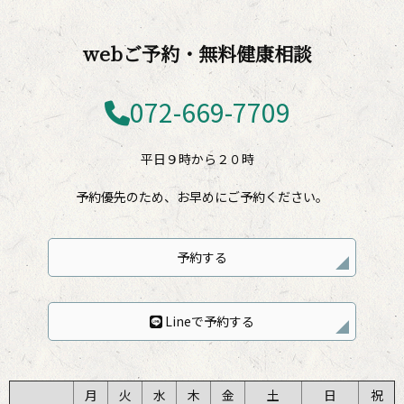
webご予約・無料健康相談
072-669-7709
平日９時から２０時
予約優先のため、お早めにご予約ください。
予約する
Lineで予約する
月
火
水
木
金
土
日
祝