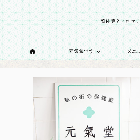
整体院？アロマ
元氣堂です
メニ
ホーム
Jun先生の保健室ブログ
2018年8月 の