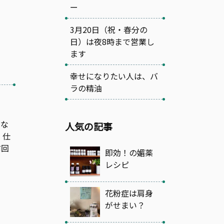
ー
3月20日（祝・春分の
日）は夜8時まで営業し
ます
幸せになりたい人は、バ
ラの精油
んな
人気の記事
、仕
前回
即効！の媚薬
レシピ
花粉症は肩身
がせまい？