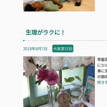
生理がラクに！
2018年8月7日
元氣堂日記
骨盤
にひ
事に
の施
続き