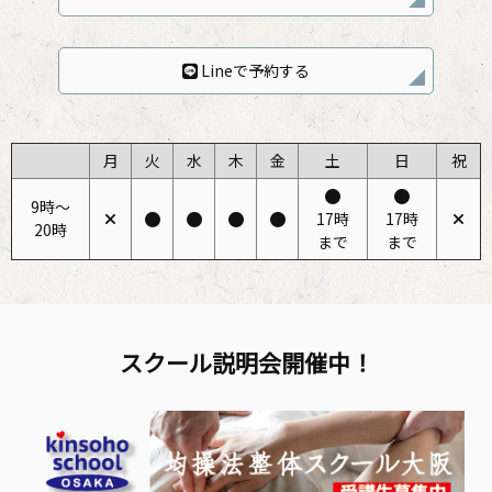
Lineで予約する
月
火
水
木
金
土
日
祝
9時〜
17時
17時
20時
まで
まで
スクール説明会開催中！