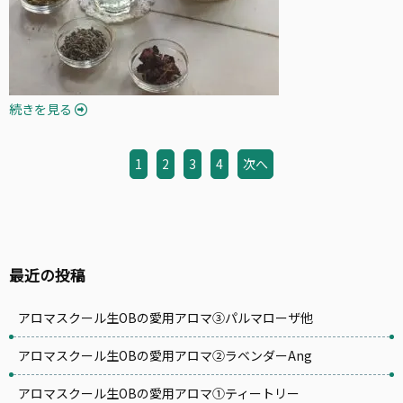
続きを見る
1
2
3
4
次へ
投稿ナビゲーション
最近の投稿
アロマスクール生OBの愛用アロマ③パルマローザ他
アロマスクール生OBの愛用アロマ②ラベンダーAng
アロマスクール生OBの愛用アロマ①ティートリー