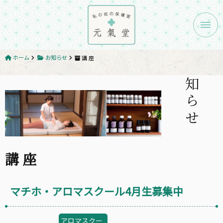
メニ
ホーム
お知らせ
講 座
お知らせ
講 座
マチホ・アロマスクール4月生募集中
アロマスクー