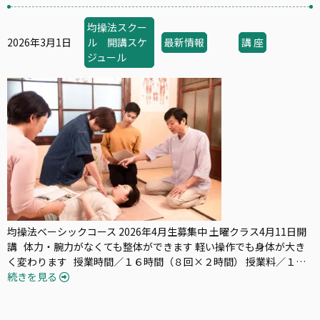
均操法スクー
2026年3月1日
ル 開講スケ
最新情報
講 座
ジュール
均操法ベーシックコース 2026年4月生募集中 土曜クラス4月11日開
講 体力・腕力がなくても整体ができます 軽い操作でも身体が大き
く変わります 授業時間／１６時間（８回×２時間） 授業料／１…
続きを見る