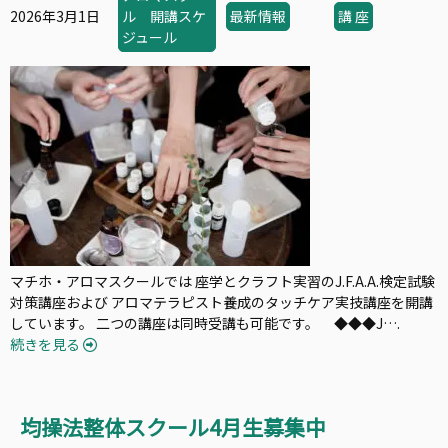
2026年3月1日
ル 開講スケ
最新情報
講 座
ジュール
マチホ・アロマスクールでは 座学とクラフト実習のJ.F.A.A.検定試験
対策講座および アロマテラピスト養成のタッチケア実技講座を開講
しています。 二つの講座は同時受講も可能です。 ◆◆◆J….
続きを見る
均操法整体スクール4月生募集中