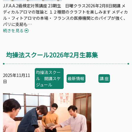
J.F.A.A.2級検定対策講座 23期生 日曜クラス2026年2月8日開講 メ
ディカルアロマの理論と １２種類のクラフトを楽しみます メディカ
ル・フィトアロマの本場・ フランスの医療機関とのパイプが強く、
パリに支局も…
続きを見る
均操法スクール2026年2月生募集
均操法スクー
2025年11月11
ル 開講スケ
最新情報
講 座
日
ジュール