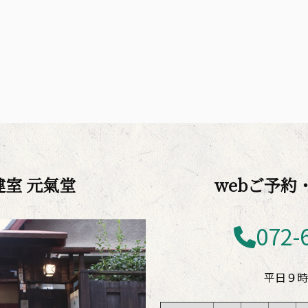
室 元氣堂
webご予約
072-
平日９