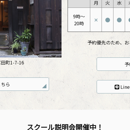
月
火
水
9時〜
20時
予約優先のため、お
町1-7-16
予
こちら
Li
スクール説明会開催中！