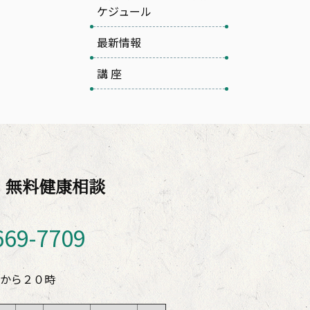
ケジュール
最新情報
講 座
・無料健康相談
669-7709
時から２０時