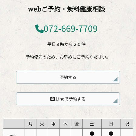
webご予約・無料健康相談
072-669-7709
平日９時から２０時
予約優先のため、お早めにご予約ください。
予約する
Lineで予約する
月
火
水
木
金
土
日
祝