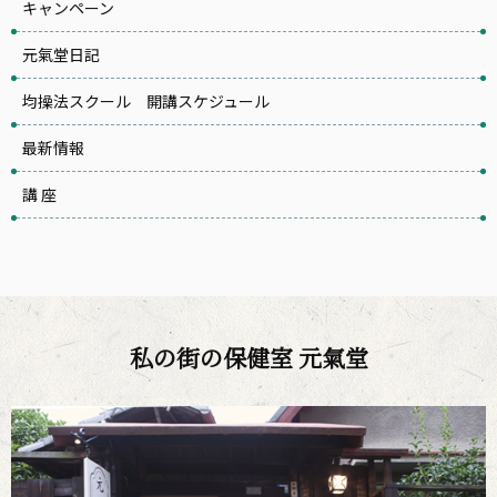
キャンペーン
元氣堂日記
均操法スクール 開講スケジュール
最新情報
講 座
私の街の保健室 元氣堂