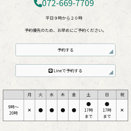
072-669-7709
平日９時から２０時
予約優先のため、お早めにご予約ください。
予約する
Lineで予約する
月
火
水
木
金
土
日
祝
9時〜
17時
17時
20時
まで
まで