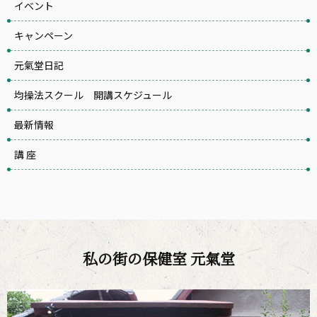
イベント
キャンペーン
元氣堂日記
均操法スクール 開講スケジュール
最新情報
講 座
私の街の保健室 元氣堂