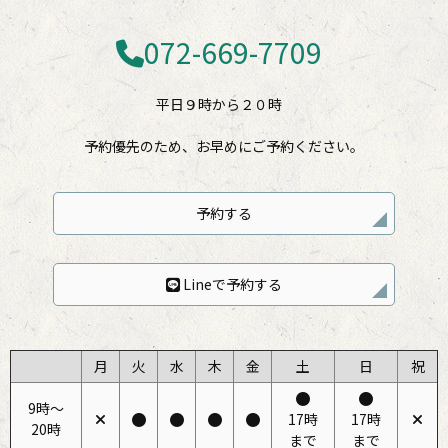
072-669-7709
平日９時から２０時
予約優先のため、お早めにご予約ください。
予約する
Lineで予約する
月
火
水
木
金
土
日
祝
9時〜
17時
17時
20時
まで
まで