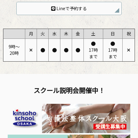
Lineで予約する
月
火
水
木
金
土
日
祝
9時〜
17時
17時
20時
まで
まで
スクール説明会開催中！