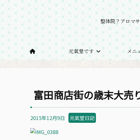
整体院？アロマ
元氣堂です
メニ
ホーム
Jun先生の保健室ブログ
富田商店街の歳
富田商店街の歳末大売り
2015年12月9日
元氣堂日記