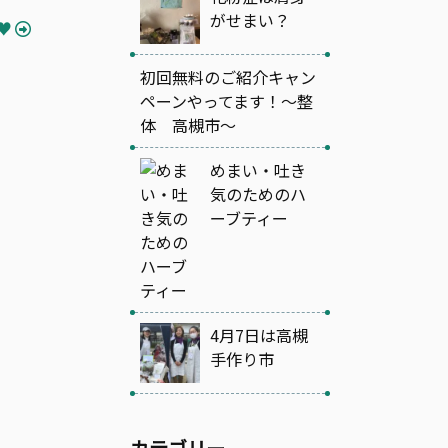
がせまい？
♥
初回無料のご紹介キャン
ペーンやってます！～整
体 高槻市～
めまい・吐き
気のためのハ
ーブティー
4月7日は高槻
手作り市
カテゴリー