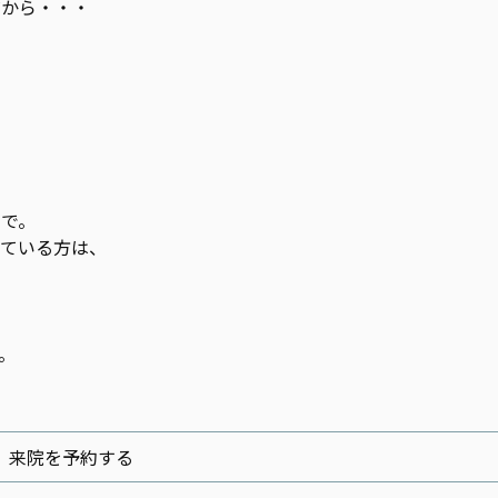
だから・・・
」
まで。
れている方は、
。
来院を予約する