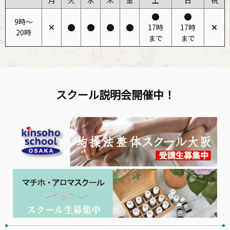
月
火
水
木
金
土
日
祝
9時〜
17時
17時
20時
まで
まで
スクール説明会開催中！