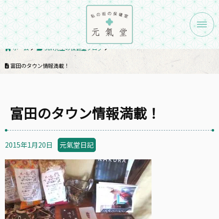
メニ
ホーム
Jun先生の保健室ブログ
富田のタウン情報満載！
富田のタウン情報満載！
2015年1月20日
元氣堂日記