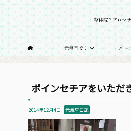
整体院？アロマ
元氣堂です
メニ
ホーム
Jun先生の保健室ブログ
ポインセチアを
ポインセチアをいただ
2014年12月4日
元氣堂日記