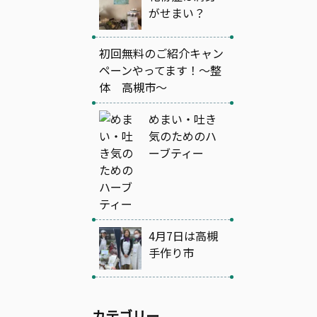
がせまい？
初回無料のご紹介キャン
ペーンやってます！～整
体 高槻市～
めまい・吐き
気のためのハ
ーブティー
4月7日は高槻
手作り市
カテゴリー