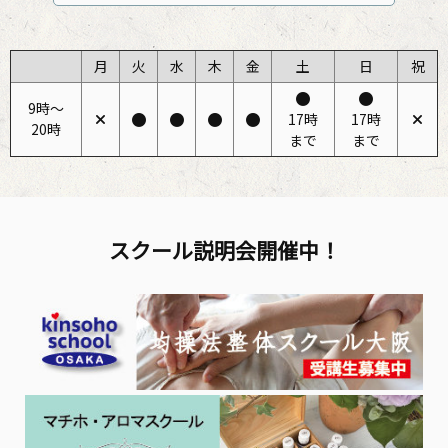
月
火
水
木
金
土
日
祝
9時〜
17時
17時
20時
まで
まで
スクール説明会開催中！