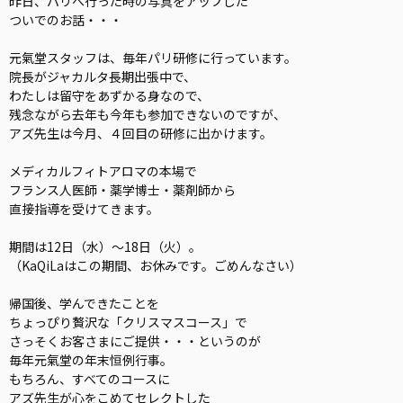
昨日、パリへ行った時の写真をアップした
ついでのお話・・・
元氣堂スタッフは、毎年パリ研修に行っています。
院長がジャカルタ長期出張中で、
わたしは留守をあずかる身なので、
残念ながら去年も今年も参加できないのですが、
アズ先生は今月、４回目の研修に出かけます。
メディカルフィトアロマの本場で
フランス人医師・薬学博士・薬剤師から
直接指導を受けてきます。
期間は12日（水）〜18日（火）。
（KaQiLaはこの期間、お休みです。ごめんなさい）
帰国後、学んできたことを
ちょっぴり贅沢な「クリスマスコース」で
さっそくお客さまにご提供・・・というのが
毎年元氣堂の年末恒例行事。
もちろん、すべてのコースに
アズ先生が心をこめてセレクトした